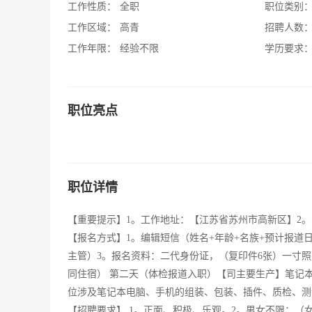
工作性质：
全职
职位类别
工作区域：
高青
招聘人数
工作年限：
经验不限
学历要求
职位亮点
职位详情
【重要提示】1。工作地址：【江苏省苏州市高新区】2
【报名方式】1。编辑短信（姓名+年龄+名族+预计报道日期）发
主管）3。报名资料：二代身份证，（复印件6张）一寸照
同住宿） 第二天（体检报道入职）【司主要生产】笔记本电
位涉及笔记本电脑、手机的组装、包装、插件、质检、测
【招聘要求】 1。正面、积极、乐观。2。男女不限：（女生身