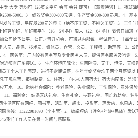
中专 大专 等均可（26英文字母 会写 会背 即可）【薪资待遇】1。夜班津贴
500-5000。3。绩效奖金300-800元∕月，生产奖金300-800元∕月。4。基
每月10日按时发放工资，另配发280元的餐卡（绝不压工资，不拖欠工资）5。工作
班算加班，加班费平时（16。5∕小时）周末（22。8∕小时）节假日加班（3
参加公司给予公平、公正之晋升机会，可通过内部统一考试晋升。［每年公
 人员、品保、技术员、维修员、仓管、文员、工程师 ，助理等。3。公
择。4。医务室：厂内设有医务室及专业医务人员，提供医务服务及咨询。5
附近都有厂车接送。6。生产环境国际化：车间除湿、无尘、恒温、无噪
视员工个人工作表现，进行不定期调薪，往年年终奖金均于两个月薪资以上
凭正规车票，报销路费。9。住宿；（4-6-8人间宿舍）宿舍内配备：洗澡
供应开水。10。缴纳社会保险：养老保险，失业保险、工伤保险，意外保
。11。福利金： 结婚喜庆礼金、生育礼金、丧葬礼金、困难救助金、独
公司生活区配有网吧、图书室、活动室、超市、投影室、理发店、水果店、
热线：13222981690（李主管）2。编辑短信（姓名+年龄+民族）发送
0144346我们工作人员在第一时间与您联系。