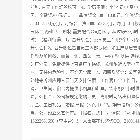
前科, 有无工作经验均可。4。学历不限：小学 初中 高中 
天，全勤奖200元∕月。2。季度奖金500—1000元，年终奖金2
3200--3500元∕月，月综合工资3800-55OO∕月，
五休二,两班制∕三班制,需要配合公司加班，超过5天8小时上
时）【福利待遇】1。晋升机会：公司员工在职3个月可
升机会］2。晋升职位皆自员工内部提拔：如生产基层管理
作餐及加班餐：面条，粥，四菜一汤。中西 餐 以供 选
为厂外员工免费提供上百条厂车路线。苏州附近大型小区
味，无任何危险性，不穿无尘服。7。调薪及奖金：公司
外地来苏州应聘人员当天安排住宿，工作满15个工作日，
调、卫生间，宿舍内提供小厨具和鞋具，饮水机24小时
险，公积金，公司按规定缴纳，员工离职时可转出和退保
助金、生日礼品，婚假 产假（3个月）12。娱乐设施：
等，公司设立文艺体育。【报名方式】1。请拨打24小时招聘
13222981690（李主管）3。人事部在线咨询QQ：210