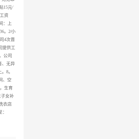
15元∕
本工资
时间：上
6。2∕小
司4次晋
司提供工
。公司
音、无异
。8。
间、空
险，生育
生子女补
洗衣店
至：