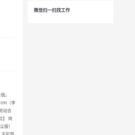
微信扫一扫找工作
住宿。
690（李
劳动合
位】 岗
无尘服！
，无犯罪