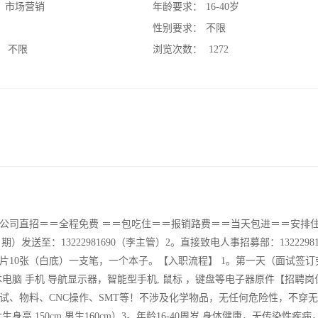
：
市场营销
年龄要求：
16-40岁
：
性别要求：
不限
：
不限
浏览次数：
1272
。公司直招＝＝全程免费 ＝＝包吃住＝＝报销路费＝＝当天包进＝＝安排
送至：13222981690（李主管）2。直接致电人事招募部：13222981
片10张（白底）一支笔，一个本子。【入职流程】 1。第一天（面试签订
脑 手机 导航显示器，智能型手机, 鼠标 ，键盘等电子器原件【招聘岗
试、物料、CNC操作、SMT等！不涉及化学物品，无任何危险性，不穿
高 150cm 男生160cm）3。年龄16-40周岁 身体健康，无传染性疾病